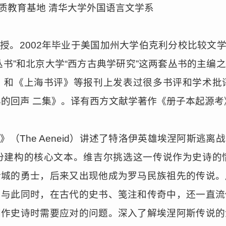
质教育基地 清华大学外国语言文学系
。2002年毕业于美国加州大学伯克利分校比较文学系，
丛书”和北京大学“西方古典学研究”这两套丛书的主编
》和《上海书评》等报刊上发表过很多书评和学术批
典的回声 二集》。译有西方文献学著作《册子本起源考
（The Aeneid）讲述了特洛伊英雄埃涅阿斯逃
份建构的核心文本。维吉尔挑选这一传说作为史诗的
伊城的勇士，后来又出现他成为罗马民族祖先的传说。
。与此同时，在古代的史书、笺注和传奇中，还一直流
创作史诗时需要应对的问题。深入了解埃涅阿斯传说的