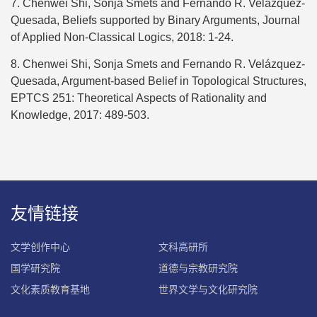
7. Chenwei Shi, Sonja Smets and Fernando R. Velázquez-
Quesada, Beliefs supported by Binary Arguments, Journal
of Applied Non-Classical Logics, 2018: 1-24.
8. Chenwei Shi, Sonja Smets and Fernando R. Velázquez-
Quesada, Argument-based Belief in Topological Structures,
EPTCS 251: Theoretical Aspects of Rationality and
Knowledge, 2017: 489-503.
友情链接
文学创作中心
文科高研所
国学研究院
道德与宗教研究院
文化素质教育基地
世界文学与文化研究院