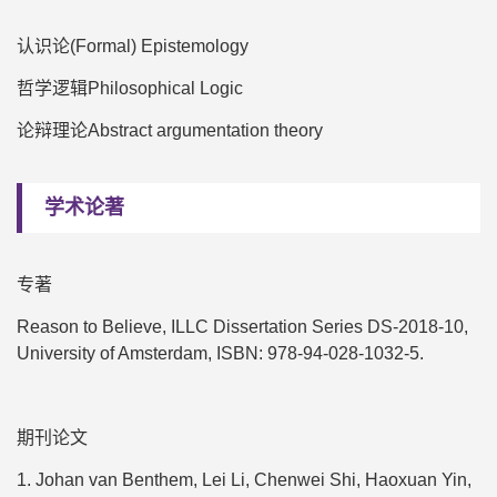
认识论(Formal) Epistemology
哲学逻辑Philosophical Logic
论辩理论Abstract argumentation theory
学术论著
专著
Reason to Believe, ILLC Dissertation Series DS-2018-10,
University of Amsterdam, ISBN: 978-94-028-1032-5.
期刊论文
1.
Johan van Benthem
,
Lei Li
,
Chenwei Shi
,
Haoxuan Yin
,