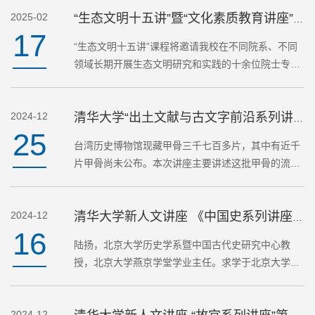
2025-02
践，分析生态文…
“生态文明十五讲”暨“文化素质教育讲座”课程预告
17
“生态文明十五讲”课程将邀请我校在不同院系、不同
领域长期开展生态文明研究和实践的十余位院士专家
教授从不同角度阐述对生态文明的理解，说明生态文
明的由来及其基本理论，介绍当前生态文明建设实
2024-12
践，分析生态文…
清华大学“出土文献与古文字前沿系列讲座” 暨《文化素质教育讲座》课程预告
25
台湾历史博物馆现藏甲骨三千七百多片，其中有近千
片甲骨尚未公布。本次讲座主要讲述这批甲骨的流转
和整理过程，介绍整理过程中的新发现和新缀合，聚
焦甲骨实物核验在甲骨文研究中的重要性。
2024-12
清华大学新人文讲座 《中国史系列讲座》第二十讲
16
陆扬，北京大学历史学系暨中国古代史研究中心教
授，北京大学燕京学堂学业主任。求学于北京大学...
2024-12