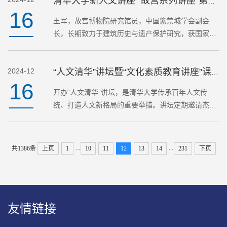
清华大学新人文讲座 “故宫系列讲座”第二十讲
16
王军，故宫博物院研究馆员，中国紫禁城学会副会
长，长期致力于建筑历史与遗产保护研究，获国家图
书馆文津图书奖、文化遗产优...
2024-12
“人文清华”讲坛暨“文化素质教育讲座”课程预告
16
开办“人文清华”讲坛，是清华大学传承百年人文传
统、打造人文新格局的重要举措。讲坛定期邀请杰出
学者在新清华学堂开讲，构建人文思想持续发声的公
共空间。
...
...
共1386条
上页
1
10
11
12
13
14
231
下页
友情链接