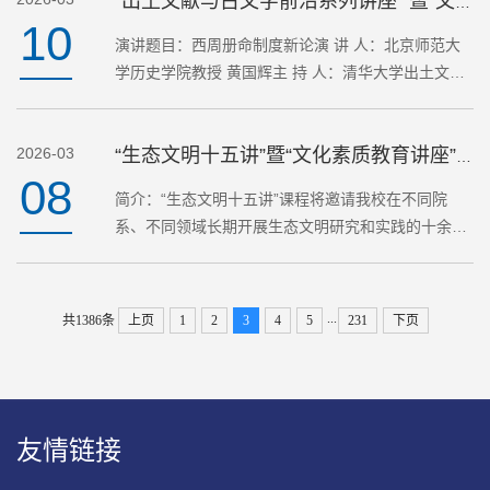
“出土文献与古文字前沿系列讲座” 暨“文化素质教育讲座”课程预告
10
演讲题目：西周册命制度新论演 讲 人：北京师范大
学历史学院教授 黄国辉主 持 人：清华大学出土文献
研究与保护中心教授 严志斌时 间：2026年3月12日
（周四）15:00地 点：清华大学蒙民伟人文楼441室
2026-03
主办单位：清华…
“生态文明十五讲”暨“文化素质教育讲座”课程预告
08
简介：“生态文明十五讲”课程将邀请我校在不同院
系、不同领域长期开展生态文明研究和实践的十余位
院士专家教授从不同角度阐述对生态文明的理解，说
明生态文明的由来及其基本理论，介绍当前生态文明
建设实践，分析…
...
共1386条
上页
1
2
3
4
5
231
下页
友情链接