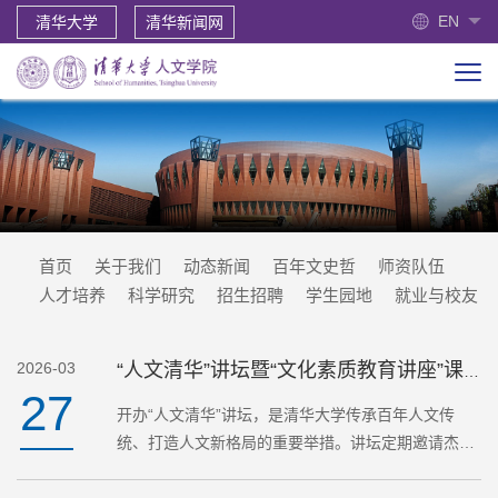
EN
清华大学
清华新闻网
首页
关于我们
动态新闻
百年文史哲
师资队伍
人才培养
科学研究
招生招聘
学生园地
就业与校友
2026-03
“人文清华”讲坛暨“文化素质教育讲座”课程预告
27
开办“人文清华”讲坛，是清华大学传承百年人文传
统、打造人文新格局的重要举措。讲坛定期邀请杰出
学者在新清华学堂开讲，构建人文思想持续发声的公
共空间。演讲题目：“新设计”时代演 讲 人：清华大学