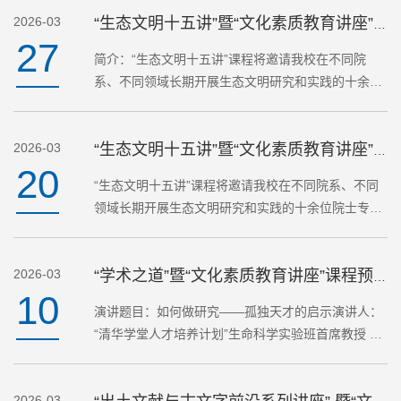
2026-03
人文讲席教…
“生态文明十五讲”暨“文化素质教育讲座”课程预告
27
简介：“生态文明十五讲”课程将邀请我校在不同院
系、不同领域长期开展生态文明研究和实践的十余位
院士专家教授从不同角度阐述对生态文明的理解，说
明生态文明的由来及其基本理论，介绍当前生态文明
2026-03
建设实践，分析…
“生态文明十五讲”暨“文化素质教育讲座”课程预告
20
“生态文明十五讲”课程将邀请我校在不同院系、不同
领域长期开展生态文明研究和实践的十余位院士专家
教授从不同角度阐述对生态文明的理解，说明生态文
明的由来及其基本理论，介绍当前生态文明建设实
2026-03
践，分析生态文…
“学术之道”暨“文化素质教育讲座”课程预告
10
演讲题目：如何做研究——孤独天才的启示演讲人：
“清华学堂人才培养计划”生命科学实验班首席教授 时
松海院士时 间：2026年3月12日（周四）13:30～
15:05地 点：六教 6A118教室演讲人简介： 时松海，
2026-03
清华大学钱塘…