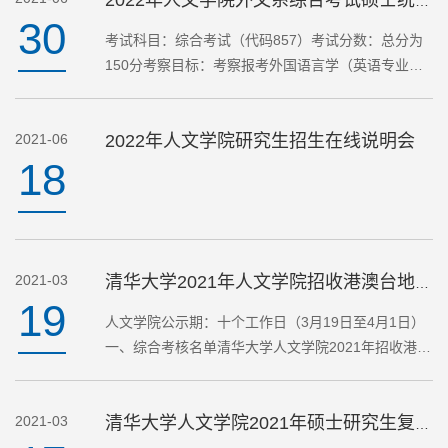
2022年人文学院外文系综合考试硕士统招考试大纲
30
考试科目：综合考试（代码857）考试分数：总分为
150分考察目标：考察报考外国语言学（英语专业、
日语专业）和英语/日语语言文学方向考生的汉英互
译、汉日互译能力；英语写作、日语写作能力。考试
2021-06
2022年人文学院研究生招生在线说明会
内容：汉英互译、…
18
2021-03
清华大学2021年人文学院招收港澳台地区研究生综合考核名单及实施细则
19
人文学院公示期：十个工作日（3月19日至4月1日）
一、综合考核名单清华大学人文学院2021年招收港澳
台地区研究生入围综合考核的名单已确定，现公布如
下：报名号姓名报考专业攻读学位类别G202100041
2021-03
彭颖研010100 哲学…
清华大学人文学院2021年硕士研究生复试录取实施细则