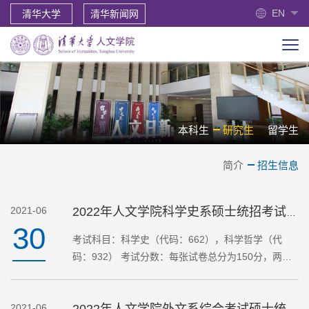
EN
清华大学
清华新闻网
本科生
研究生
留学生
简介
招生信息
2021-06
2022年人文学院科学史系硕士统招考试大纲
30
考试科目：科学史（代码：662），科学哲学（代
码：932） 考试分数：每张试卷总分为150分，两张
试卷总分为300分 考察目标：重点考察报考相关专业
方向的考生对相关专业方向的基础知识和基础理论的
2021-06
掌握程度和运用能力…