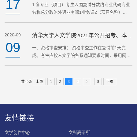
17
1.各专业（项目）考生入围复试分数线专业代码专业
名称总分政治外语业务课1业务课2（项目名称）
10100哲学3055045909050100中国语言文学
33555501108050200外国语言文学
2020-09
35050551007060200中国史325505020060300世界
清华大学人文学院2021年公开招考、本科推免博士/硕士、提前攻博资格审查办法
09
史…
一、资格审查安排： 资格审查工作在复试前1天完
成。考生应按人文学院各系通知要求时间，采用网络
远程资格审查形式，连线各专业进行网络远程资格审
查及软硬件测试。考生网络远程面试条件测试结合网
络远程资格审查环…
...
共45条
上页
1
2
3
4
5
8
下页
友情链接
文学创作中心
文科高研所